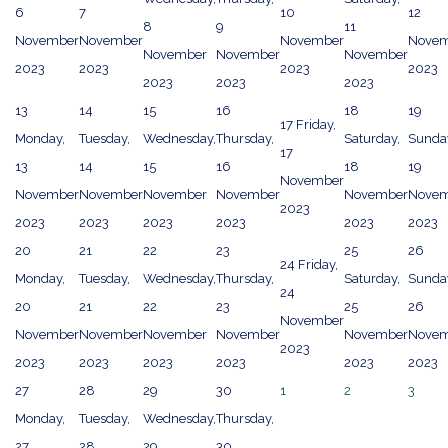
6
7
10
12
8
9
11
November
November
November
Novem
November
November
November
2023
2023
2023
2023
2023
2023
2023
13
14
15
16
18
19
17
Friday,
Monday,
Tuesday,
Wednesday,
Thursday,
Saturday,
Sunda
17
13
14
15
16
18
19
November
November
November
November
November
November
Novem
2023
2023
2023
2023
2023
2023
2023
20
21
22
23
25
26
24
Friday,
Monday,
Tuesday,
Wednesday,
Thursday,
Saturday,
Sunda
24
20
21
22
23
25
26
November
November
November
November
November
November
Novem
2023
2023
2023
2023
2023
2023
2023
27
28
29
30
1
2
3
Monday,
Tuesday,
Wednesday,
Thursday,
27
28
29
30