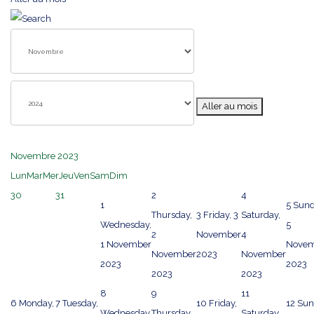
Aller au mois
Novembre 2023
Lun
Mar
Mer
Jeu
Ven
Sam
Dim
30
31
2
4
1
5
Sund
Thursday,
3
Friday, 3
Saturday,
Wednesday,
5
2
November
4
1 November
Novem
November
2023
November
2023
2023
2023
2023
8
9
11
6
Monday,
7
Tuesday,
10
Friday,
12
Sun
Wednesday,
Thursday,
Saturday,