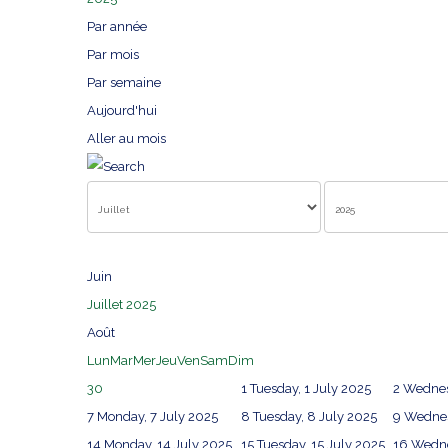
Par année
Par mois
Par semaine
Aujourd'hui
Aller au mois
Juin
Juillet 2025
Août
Lun
Mar
Mer
Jeu
Ven
Sam
Dim
30
1
Tuesday, 1 July 2025
2
Wednes
7
Monday, 7 July 2025
8
Tuesday, 8 July 2025
9
Wednes
14
Monday, 14 July 2025
15
Tuesday, 15 July 2025
16
Wedne